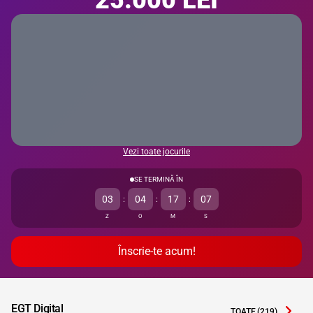
25.000 LEI
Vezi toate jocurile
SE TERMINĂ ÎN
03
04
17
07
:
:
:
Z
O
M
S
Înscrie-te acum!
EGT Digital
TOATE
(219)