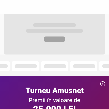
Turneu Amusnet
Premii în valoare de