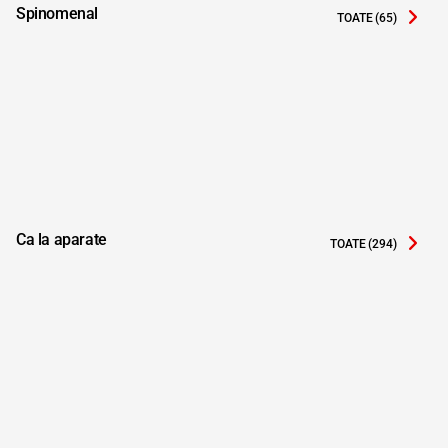
Spinomenal
TOATE
(65)
Ca la aparate
TOATE
(294)