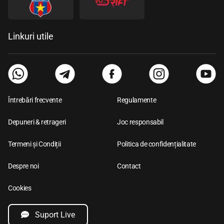
*****l27
20 Shiny Hit
10.040,00 LEI
Multiplicator
Linkuri utile
acum 22 ore
2,018.00
*****777
VIP 5 Dazzling Hot
403,60 LEI
acum 5 ore
*****leh
Sugar Rush 1000
10.000,00 LEI
Întrebări frecvente
Regulamente
Multiplicator
acum o oră
Depuneri & retrageri
Joc responsabil
1,931.15
*****191
Sugartime 1000
19.311,50 LEI
Termeni și Condiții
Politica de confidențialitate
acum 23 ore
Despre noi
Contact
*****ca6
Dolphin's Pearl Deluxe
9.276,30 LEI
Cookies
Multiplicator
acum 23 ore
1,661.90
*****021
Suport Live
40 Shining Crown Bell Link
166,19 LEI