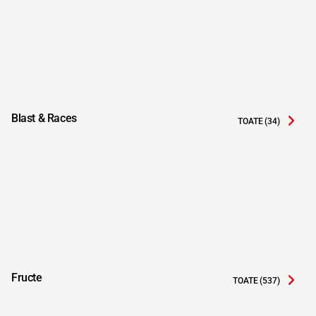
Blast & Races
TOATE
(34)
Fructe
TOATE
(537)