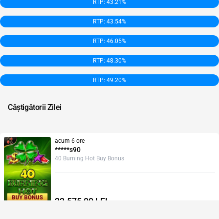
RTP: 43.21%
RTP: 43.54%
RTP: 46.05%
RTP: 48.30%
RTP: 49.20%
Câștigătorii Zilei
acum 6 ore
*****s90
40 Burning Hot Buy Bonus
22.575,00 LEI