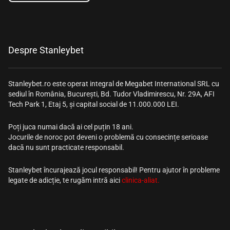
acum 21 ore
*****818
Sweet Bonanza 1000
9.200,00 LEI
Despre Stanleybet
Multiplicator
1,571.50
942,90 LEI
Stanleybet.ro este operat integral de Megabet International SRL cu
sediul în România, București, Bd. Tudor Vladimirescu, Nr. 29A, AFI
acum 20 ore
Tech Park 1, Etaj 5, și capital social de
11.000.000 LEI.
*****rpe
Shining Crown Buy bonus
Poți juca numai dacă ai cel puțin 18 ani.
Jocurile de noroc pot deveni o problemă cu consecințe serioase
Multiplicator
dacă nu sunt practicate responsabil.
1,543.00
1.543,00 LEI
Stanleybet încurajează jocul responsabil! Pentru ajutor în probleme
legate de adicție, te rugăm intră aici
clinica-aliat.