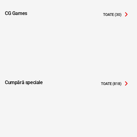
CG Games
TOATE
(30)
Cumpără speciale
TOATE
(818)