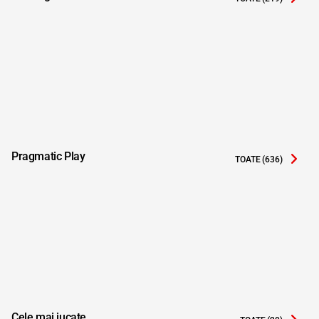
Pragmatic Play
TOATE
(636)
Cele mai jucate