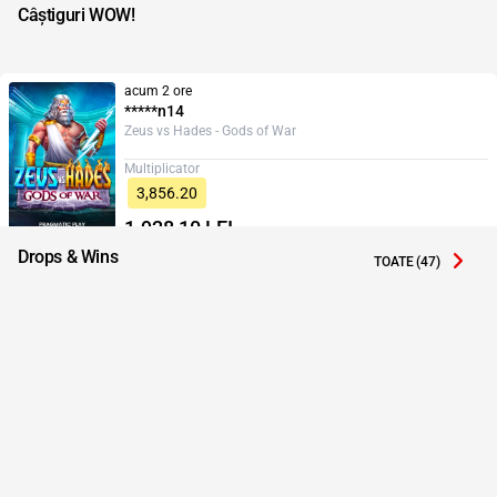
acum 2 ore
Câștiguri WOW!
*****RIN
Burning Hot
acum 2 ore
*****n14
Zeus vs Hades - Gods of War
20.000,00 LEI
Multiplicator
acum 2 ore
3,856.20
*****iuc
Wisdom of Athena
1.928,10 LEI
Drops & Wins
TOATE
(47)
acum 12 minute
*****let
Sweet Bonanza 2500
20.000,00 LEI
Multiplicator
acum 5 ore
3,584.00
*****leh
Sugar Rush 1000
2.150,40 LEI
acum 7 ore
*****ina
Porko Collect Super Pot