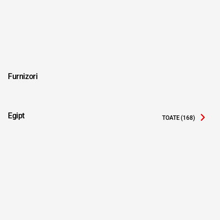
Furnizori
Egipt
TOATE
(168)