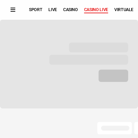
SPORT
LIVE
CASINO
CASINO LIVE
VIRTUALE