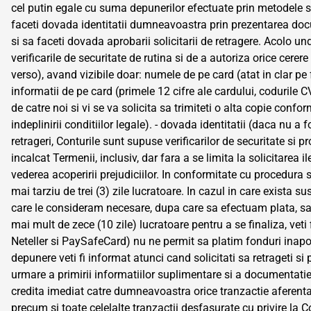
cel putin egale cu suma depunerilor efectuate prin metodele s
faceti dovada identitatii dumneavoastra prin prezentarea docu
si sa faceti dovada aprobarii solicitarii de retragere. Acolo 
verificarile de securitate de rutina si de a autoriza orice cerer
verso), avand vizibile doar: numele de pe card (atat in clar pe f
informatii de pe card (primele 12 cifre ale cardului, codurile 
de catre noi si vi se va solicita sa trimiteti o alta copie conf
indeplinirii conditiilor legale). - dovada identitatii (daca nu a
retrageri, Conturile sunt supuse verificarilor de securitate s
incalcat Termenii, inclusiv, dar fara a se limita la solicitarea
vederea acoperirii prejudiciilor. In conformitate cu procedura 
mai tarziu de trei (3) zile lucratoare. In cazul in care exista s
care le consideram necesare, dupa care sa efectuam plata, sa 
mai mult de zece (10 zile) lucratoare pentru a se finaliza, veti
Neteller si PaySafeCard) nu ne permit sa platim fonduri inapoi 
depunere veti fi informat atunci cand solicitati sa retrageti 
urmare a primirii informatiilor suplimentare si a documentatie
credita imediat catre dumneavoastra orice tranzactie aferent
precum si toate celelalte tranzactii desfasurate cu privire la 