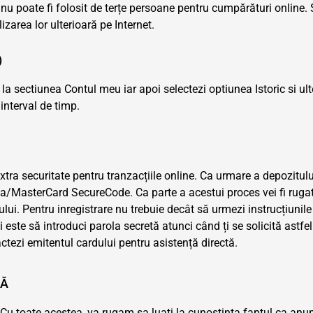
, nu poate fi folosit de terțe persoane pentru cumpărături online. 
zarea lor ulterioară pe Internet.
)
gi la sectiunea Contul meu iar apoi selectezi optiunea Istoric si ul
 interval de timp.
a securitate pentru tranzacțiile online. Ca urmare a depozitului i
Visa/MasterCard SecureCode. Ca parte a acestui proces vei fi rugat 
ului. Pentru inregistrare nu trebuie decât să urmezi instrucțiunil
 este să introduci parola secretă atunci când ți se solicită ast
actezi emitentul cardului pentru asistență directă.
TĂ
 toate acestea, va rugam sa luati la cunostinta faptul ca anumite