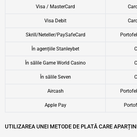
Visa / MasterCard
Card
Visa Debit
Card
Skrill/Neteller/PaySafeCard
Portofel
În agențiile Stanleybet
C
În sălile Game World Casino
C
În sălile Seven
C
Aircash
Portofel
Apple Pay
Portof
UTILIZAREA UNEI METODE DE PLATĂ CARE APARȚIN