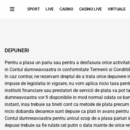
SPORT
LIVE
CASINO
CASINO LIVE
VIRTUALE
DEPUNERI
Pentru a plasa un pariu sau pentru a desfasura orice activitat
in Contul dumneavoastra in conformitate Termenii si Conditiil
In caz contrar, ne rezervam dreptul de a trata orice depunere in
impuse de legislatia in vigoare, nu vom aplica nicio taxa pen
institutii financiare sau prestatori de servicii de plata va po
dumneavoastra vor fi disponibile in mod normal odata ce banca
instant, insa trebuie sa tineti cont ca metode de plata prec
nicio dobanda deoarece sunt depuse ca plati in avans pentru t
Contul dumneavoastra pentru unicul scop de a plasa pariuri in 
depuse trebuie sa fie rulate cel putin o data inainte de orice