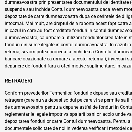
dumneavoastra prin prezentarea documentului de identitate (c
suspenda sau inchide Contul dumneavoastra daca avem motive 
depozitate de catre dumneavoastra dupa ce cerintele de diligent
intocmai. Mai mult, are dreptul de a raporta acest fapt catre 
in cazul in care au fost creditate fonduri in contul dumneavoas
dumneavoastra, ca urmare a utilizarii fondurilor creditate in 
fonduri din surse ilegale in contul dumneavoastra. In cazul 
returna, si vom putea proceda la inchiderea Contului dumneav
bancare ocazionate ca urmare a acestei returnari, inversari 
depunere de fonduri fara a oferi motive suplimentare. In cazul
RETRAGERI
Conform prevederilor Termenilor, fondurile depuse sau credit
retragere (care nu va depasi soldul pe care vi se permite sa i
de dumneavoastra pentru a depune astfel de fonduri in Contul 
reglementarile legale impotriva spalarii banilor, acolo unde va 
depozitarea fondurilor catre Contul dumneavoastra. Pentru a p
documentele solicitate de noi in vederea verificarii metodei de