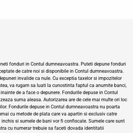
epuneti fonduri in Contul dumneavoastra. Puteti depune fonduri
ceptate de catre noi si disponibile in Contul dumneavoastra.
 depuneri invalide ca nule. Cu exceptia taxelor si impozitelor
tea, va rugam sa luati la cunostinta faptul ca anumite banci,
ne inainte de a face o depunere. Fondurile depuse in Contul
rizeaza suma aleasa. Autorizarea are de cele mai multe ori loc
rilor. Fondurile depuse in Contul dumneavoastra nu poarta
umai cu metode de plata care va apartin si exclusiv catre
i inchis si sumele de bani vor fi confiscate. Sumele care sunt
tra cu numerar trebuie sa faceti dovada identitatii