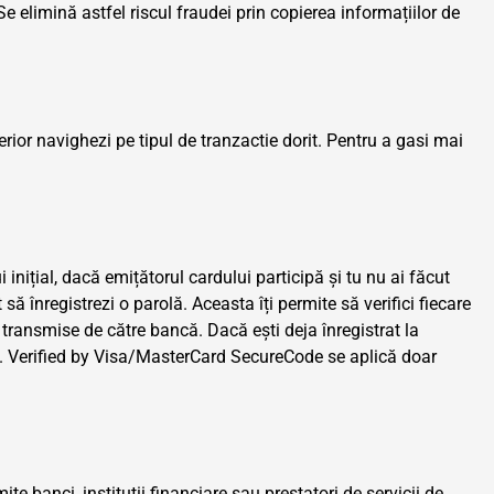
Se elimină astfel riscul fraudei prin copierea informațiilor de
terior navighezi pe tipul de tranzactie dorit. Pentru a gasi mai
nițial, dacă emițătorul cardului participă și tu nu ai făcut
să înregistrezi o parolă. Aceasta îți permite să verifici fiecare
e transmise de către bancă. Dacă ești deja înregistrat la
fel. Verified by Visa/MasterCard SecureCode se aplică doar
 banci, institutii financiare sau prestatori de servicii de