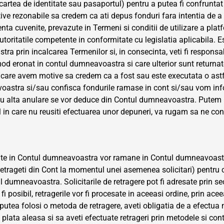
artea de identitate sau pasaportul) pentru a putea fi confrunta
rezonabile sa credem ca ati depus fonduri fara intentia de a p
a cuvenite, prevazute in Termeni si conditii de utilizare a platfo
autoritatile competente in conformitate cu legislatia aplicabila
tra prin incalcarea Termenilor si, in consecinta, veti fi responsab
mod eronat in contul dumneavoastra si care ulterior sunt returnate
in care avem motive sa credem ca a fost sau este executata o a
oastra si/sau confisca fondurile ramase in cont si/sau vom infor
sau alta anulare se vor deduce din Contul dumneavoastra. Putem 
 in care nu reusiti efectuarea unor depuneri, va rugam sa ne con
ate in Contul dumneavoastra vor ramane in Contul dumneavoastra
l retrageti din Cont la momentul unei asemenea solicitari) pentru
dumneavoastra. Solicitarile de retragere pot fi adresate prin sec
fi posibil, retragerile vor fi procesate in aceeasi ordine, prin ac
utea folosi o metoda de retragere, aveti obligatia de a efectua 
 plata aleasa si sa aveti efectuate retrageri prin metodele si con