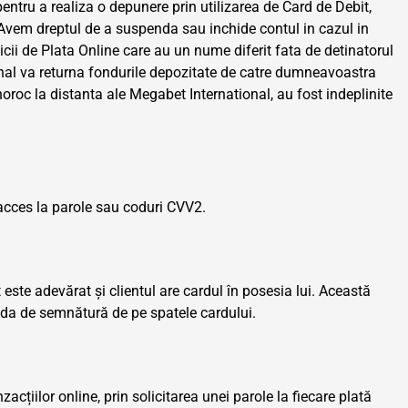
entru a realiza o depunere prin utilizarea de Card de Debit,
. Avem dreptul de a suspenda sau inchide contul in cazul in
icii de Plata Online care au un nume diferit fata de detinatorul
ational va returna fondurile depozitate de catre dumneavoastra
noroc la distanta ale Megabet International, au fost indeplinite
 acces la parole sau coduri CVV2.
este adevărat și clientul are cardul în posesia lui. Această
nda de semnătură de pe spatele cardului.
cțiilor online, prin solicitarea unei parole la fiecare plată