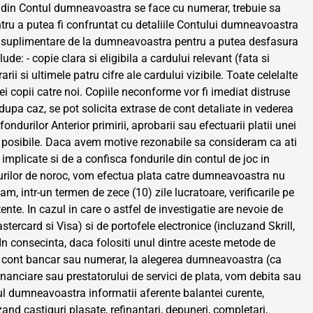
or din Contul dumneavoastra se face cu numerar, trebuie sa
tru a putea fi confruntat cu detaliile Contului dumneavoastra
ente suplimentare de la dumneavoastra pentru a putea desfasura
de: - copie clara si eligibila a cardului relevant (fata si
ii si ultimele patru cifre ale cardului vizibile. Toate celelalte
ei copii catre noi. Copiile neconforme vor fi imediat distruse
(dupa caz, se pot solicita extrase de cont detaliate in vederea
ondurilor Anterior primirii, aprobarii sau efectuarii platii unei
ase posibile. Daca avem motive rezonabile sa consideram ca ati
 implicate si de a confisca fondurile din contul de joc in
jocurilor de noroc, vom efectua plata catre dumneavoastra nu
am, intr-un termen de zece (10) zile lucratoare, verificarile pe
e. In cazul in care o astfel de investigatie are nevoie de
stercard si Visa) si de portofele electronice (incluzand Skrill,
 In consecinta, daca folositi unul dintre aceste metode de
e un cont bancar sau numerar, la alegerea dumneavoastra (ca
inanciare sau prestatorului de servici de plata, vom debita sau
l dumneavoastra informatii aferente balantei curente,
and castiguri plasate, refinantari, depuneri, completari,