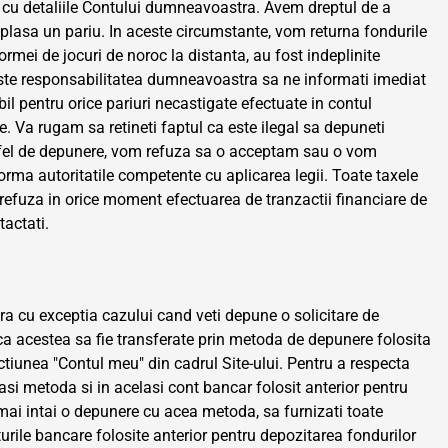
t cu detaliile Contului dumneavoastra. Avem dreptul de a
lasa un pariu. In aceste circumstante, vom returna fondurile
rmei de jocuri de noroc la distanta, au fost indeplinite
. Este responsabilitatea dumneavoastra sa ne informati imediat
il pentru orice pariuri necastigate efectuate in contul
. Va rugam sa retineti faptul ca este ilegal sa depuneti
stfel de depunere, vom refuza sa o acceptam sau o vom
ma autoritatile competente cu aplicarea legii. Toate taxele
refuza in orice moment efectuarea de tranzactii financiare de
tactati.
 cu exceptia cazului cand veti depune o solicitare de
 ca acestea sa fie transferate prin metoda de depunere folosita
tiunea "Contul meu" din cadrul Site-ului. Pentru a respecta
eeasi metoda si in acelasi cont bancar folosit anterior pentru
mai intai o depunere cu acea metoda, sa furnizati toate
turile bancare folosite anterior pentru depozitarea fondurilor