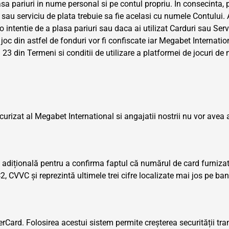
sa pariuri in nume personal si pe contul propriu. In consecinta, p
 sau serviciu de plata trebuie sa fie acelasi cu numele Contului
o intentie de a plasa pariuri sau daca ai utilizat Carduri sau Serv
 la joc din astfel de fonduri vor fi confiscate iar Megabet Intern
 23 din Termeni si conditii de utilizare a platformei de jocuri de 
ecurizat al Megabet International si angajatii nostrii nu vor avea
 adițională pentru a confirma faptul că numărul de card furnizat 
CVVC și reprezintă ultimele trei cifre localizate mai jos pe ba
ard. Folosirea acestui sistem permite creșterea securității tranza