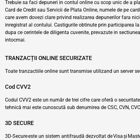
Trebuie sa faci depuneri in contul online cu scop unic de a pla
Card de Credit sau Servicii de Plata Online, numele de pe card
care avem dovezi clare privind realizarea depunerilor fara nici
inregistrat al contului. Castigurile obtinute prin participarea
dupa ce cerintele de diligenta cuvenite, prevazute in sectiunea
intocmai.
TRANZACȚII ONLINE SECURIZATE
Toate tranzactiile online sunt transmise utilizand un server s
Cod CVV2
Codul CVV2 este un număr de trei cifre care oferă o securitate
tehnică mai este cunoscută sub denumirea de CSC, CVN, CVC2, 
3D SECURE
3D-Secure este un sistem antifraudă dezvoltat de Visa și MasterC