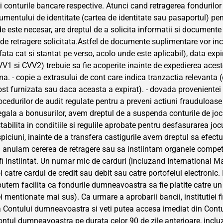
i conturile bancare respective. Atunci cand retragerea fonduril
mentului de identitate (cartea de identitate sau pasaportul) pen
unde este necesar, are dreptul de a solicita informatii si docum
e de retragere solicitata.Astfel de documente suplimentare vor inclu
ata cat si stantat pe verso, acolo unde este aplicabil), data expirar
CVV1 si CVV2) trebuie sa fie acoperite inainte de expedierea acest
orma. - copie a extrasului de cont care indica tranzactia relevanta 
 fost furnizata sau daca aceasta a expirat). - dovada provenientei f
i procedurilor de audit regulate pentru a preveni actiuni fraudulo
 ilegala a bonusurilor, avem dreptul de a suspenda conturile de joc
stabilita in conditiile si regulile aprobate pentru desfasurarea 
uspiciuni, inainte de a transfera castigurile avem dreptul sa efectu
anulam cererea de retragere sau sa instiintam organele competent
 fi instiintat. Un numar mic de carduri (incluzand International Ma
catre cardul de credit sau debit sau catre portofelul electronic.
si putem facilita ca fondurile dumneavoastra sa fie platite catr
i mentionate mai sus). Ca urmare a aprobarii bancii, institutiei f
a Contului dumneavoastra si veti putea accesa imediat din Contu
Contul dumneavoastra pe durata celor 90 de zile anterioare, incluz