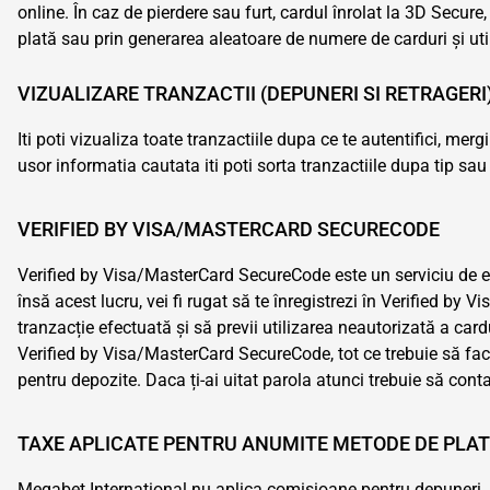
online. În caz de pierdere sau furt, cardul înrolat la 3D Secure
plată sau prin generarea aleatoare de numere de carduri și utili
VIZUALIZARE TRANZACTII (DEPUNERI SI RETRAGERI
Iti poti vizualiza toate tranzactiile dupa ce te autentifici, mer
usor informatia cautata iti poti sorta tranzactiile dupa tip sau
VERIFIED BY VISA/MASTERCARD SECURECODE
Verified by Visa/MasterCard SecureCode este un serviciu de extr
însă acest lucru, vei fi rugat să te înregistrezi în Verified by 
tranzacție efectuată și să previi utilizarea neautorizată a card
Verified by Visa/MasterCard SecureCode, tot ce trebuie să faci
pentru depozite. Daca ți-ai uitat parola atunci trebuie să cont
TAXE APLICATE PENTRU ANUMITE METODE DE PLA
Megabet International nu aplica comisioane pentru depuneri. Cu