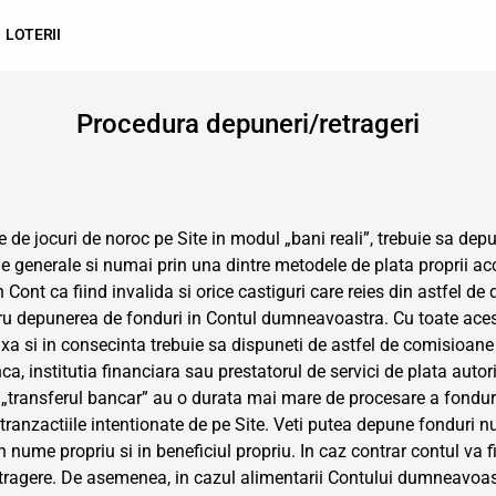
LOTERII
Procedura depuneri/retrageri
e de jocuri de noroc pe Site in modul „bani reali”, trebuie sa d
e generale si numai prin una dintre metodele de plata proprii ac
 Cont ca fiind invalida si orice castiguri care reies din astfel de
tru depunerea de fonduri in Contul dumneavoastra. Cu toate aces
t taxa si in consecinta trebuie sa dispuneti de astfel de comisioa
, institutia financiara sau prestatorul de servici de plata auto
um „transferul bancar” au o durata mai mare de procesare a fondu
ranzactiile intentionate de pe Site. Veti putea depune fonduri n
nume propriu si in beneficiul propriu. In caz contrar contul va f
 retragere. De asemenea, in cazul alimentarii Contului dumneavoas