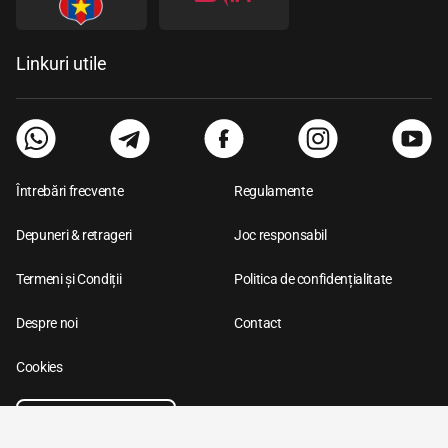
Linkuri utile
Întrebări frecvente
Regulamente
Depuneri & retrageri
Joc responsabil
Termeni și Condiții
Politica de confidențialitate
Despre noi
Contact
Cookies
Suport Live