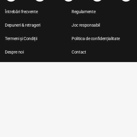
Întrebări frecvente
Regulamente
Depuneri & retrageri
Joc responsabil
Termeni și Condiții
Politica de confidențialitate
Despre noi
Contact
Cookies
Suport Live
Despre Stanleybet