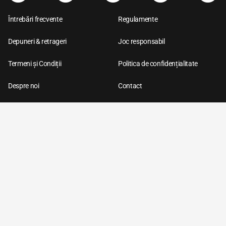
Întrebări frecvente
Regulamente
Depuneri & retrageri
Joc responsabil
Termeni și Condiții
Politica de confidențialitate
Despre noi
Contact
Cookies
Suport Live
Despre Stanleybet