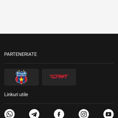
PARTENERIATE
Linkuri utile