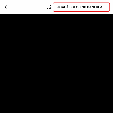
JOACĂ FOLOSIND BANI REALI