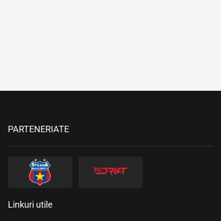
2. Se califică orice pariu plasat din bani reali, fără miză
minimă obligatorie. Un jucător poate câștiga maximum
două (2) premii în fiecare Weekly Wheel Drop.
3. Premiile sunt acordate ca multiplicatori ai pariului sau
rotiri gratuite.
4. Rotirile gratuite și premiile în multiplicatori sunt acordate
în cadrul jocului în care au fost primite, pe aceeași miză ca
rotirea câștigătoare. Plata premiilor este plafonată la suma
de 5 lei.
5. Fondul de premiere total de 1.750.000 lei este distribuit
PARTENERIATE
în 96.900 de premii, după cum urmează:
Cantitate Premiu
1 100.000x
3 10.000x
6
5.000x
10 1.000x
30
500x
Linkuri utile
50
100x