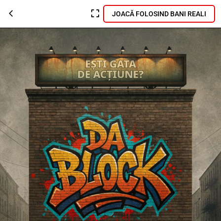
JOACĂ FOLOSIND BANI REALI