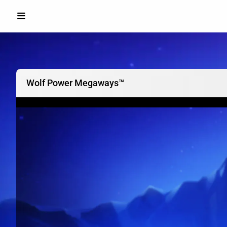
Wolf Power Megaways™