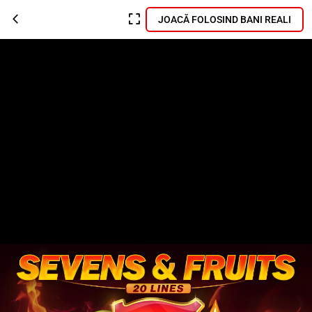
JOACĂ FOLOSIND BANI REALI