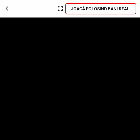
JOACĂ FOLOSIND BANI REALI