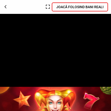
JOACĂ FOLOSIND BANI REALI