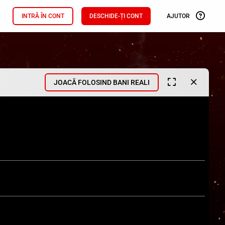
INTRĂ ÎN CONT
DESCHIDE-ȚI CONT
AJUTOR
JOACĂ FOLOSIND BANI REALI