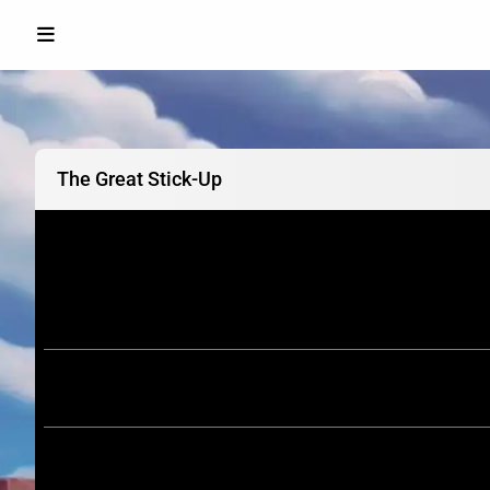
The Great Stick-Up