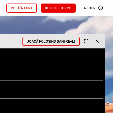
INTRĂ ÎN CONT
DESCHIDE-ȚI CONT
AJUTOR
JOACĂ FOLOSIND BANI REALI