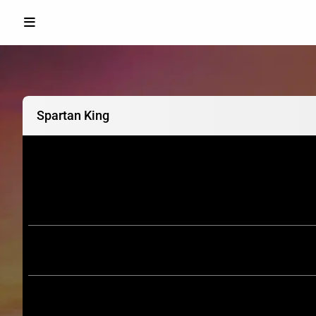
Spartan King