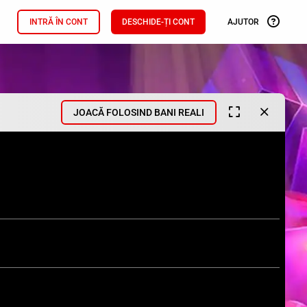
INTRĂ ÎN CONT
DESCHIDE-ȚI CONT
AJUTOR
JOACĂ FOLOSIND BANI REALI