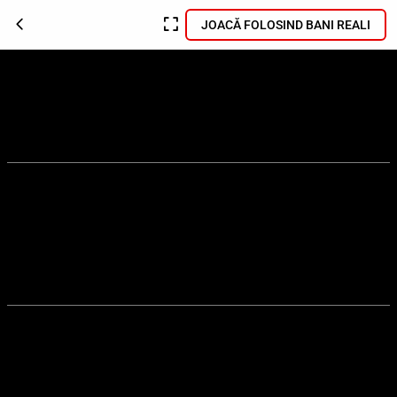
JOACĂ FOLOSIND BANI REALI