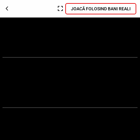
JOACĂ FOLOSIND BANI REALI