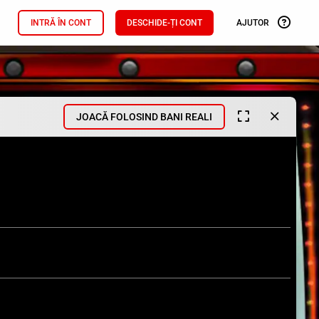
INTRĂ ÎN CONT
DESCHIDE-ȚI CONT
AJUTOR
JOACĂ FOLOSIND BANI REALI