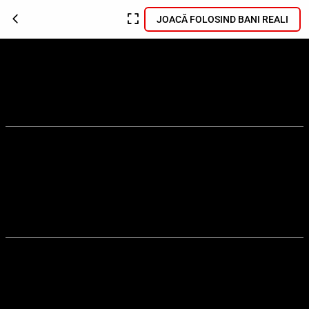
JOACĂ FOLOSIND BANI REALI