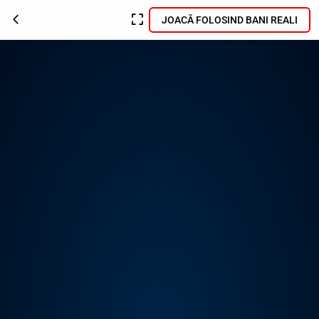
JOACĂ FOLOSIND BANI REALI