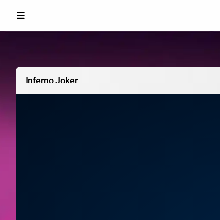
Inferno Joker