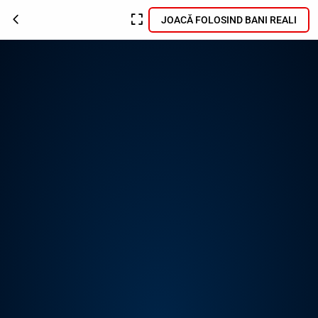
JOACĂ FOLOSIND BANI REALI