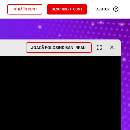
INTRĂ ÎN CONT
DESCHIDE-ȚI CONT
AJUTOR
JOACĂ FOLOSIND BANI REALI