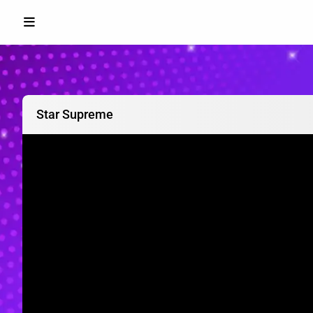
Star Supreme