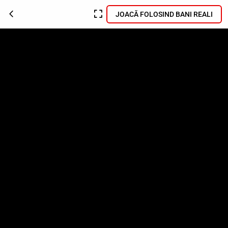
JOACĂ FOLOSIND BANI REALI