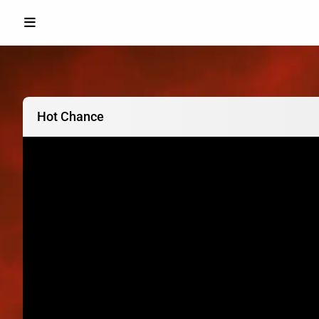
Hot Chance