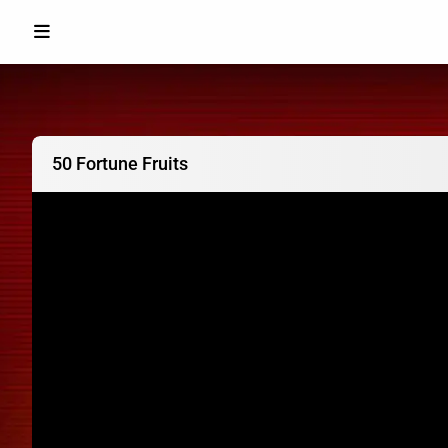
50 Fortune Fruits