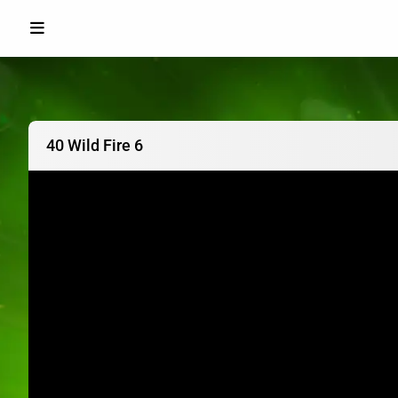
40 Wild Fire 6