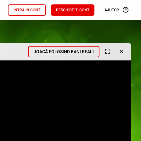
INTRĂ ÎN CONT
DESCHIDE-ȚI CONT
AJUTOR
JOACĂ FOLOSIND BANI REALI