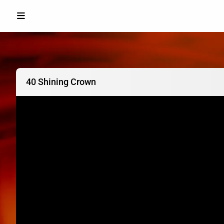
40 Shining Crown