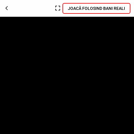
JOACĂ FOLOSIND BANI REALI