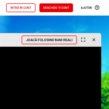
INTRĂ ÎN CONT
DESCHIDE-ȚI CONT
AJUTOR
JOACĂ FOLOSIND BANI REALI